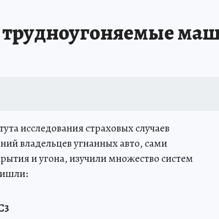
 трудноугоняемые ма
ута исследования страховых случаев
ний владельцев угнанных авто, сами
крытия и угона, изучили множество систем
ришли:
C3