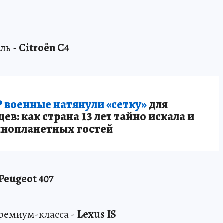
ль -
Citroёn C4
 военные натянули «сетку»
для
в: как страна 13 лет тайно искала и
инопланетных гостей
Peugeot 407
ремиум-класса -
Lexus IS