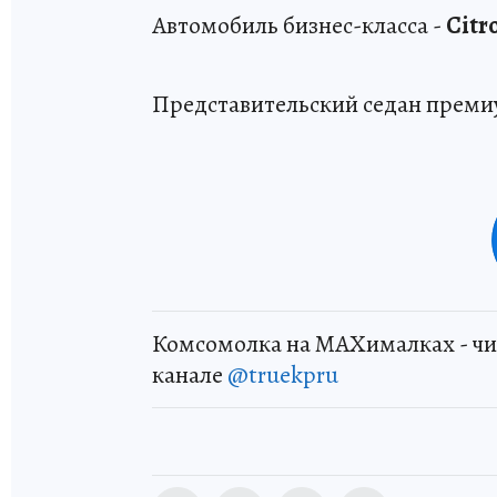
Автомобиль бизнес-класса -
Citr
Представительский седан преми
Комсомолка на MAXималках - чи
канале
@truekpru