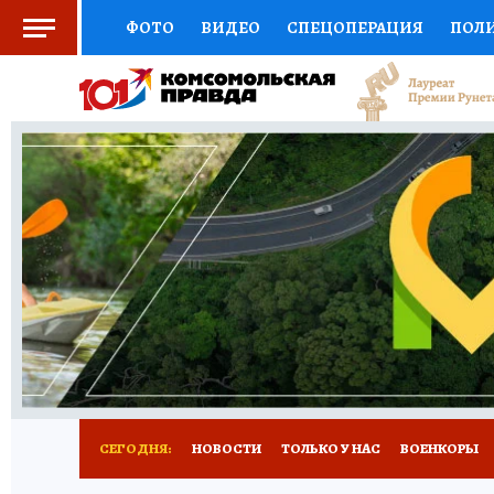
ФОТО
ВИДЕО
СПЕЦОПЕРАЦИЯ
ПОЛ
СОЦПОДДЕРЖКА
НАУКА
СПОРТ
КО
ВЫБОР ЭКСПЕРТОВ
ДОКТОР
ФИНАНС
КНИЖНАЯ ПОЛКА
ПРОГНОЗЫ НА СПОРТ
ПРЕСС-ЦЕНТР
НЕДВИЖИМОСТЬ
ТЕЛЕ
РАДИО КП
РЕКЛАМА
ТЕСТЫ
НОВОЕ 
СЕГОДНЯ:
НОВОСТИ
ТОЛЬКО У НАС
ВОЕНКОРЫ