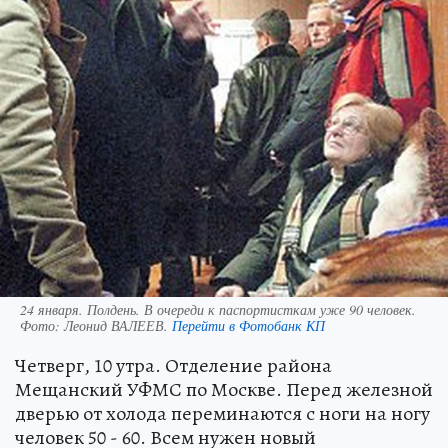
24 января. Полдень. В очереди к паспортисткам уже 90 человек.
Фото:
Леонид ВАЛЕЕВ.
Перейти в Фотобанк КП
Четверг, 10 утра. Отделение района
Мещанский УФМС по Москве. Перед железной
дверью от холода переминаются с ноги на ногу
человек 50 - 60. Всем нужен новый