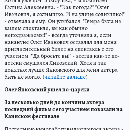
Хотя я уже почти бабушка, - вспоминает
Галина Алексеевна. - "Как погода?" "Олег
Иванович, я солнышко. И на улице солнышко!"
- отвечала я ему. Он улыбался. "Вчера была на
вашем спектакле, вы как обычно
неподражаемы!" - всегда уточняла я, если
накануне Олег Иванович оставлял для меня
пригласительный билет на спектакль с его
участием. "Да бросьте вы!" - всегда как-то по-
детски смущался Янковский. Хотя и так
понятно: лучше Янковского для меня актера
быть не могло. (
читайте дальше
)
Олег Янковский ушел по-царски
За несколько дней до кончины актера
последний фильм с его участием показали на
Каннском фестивале
Последнюю киноработу выдающегося актера -