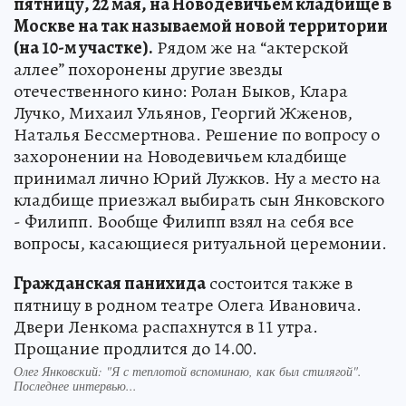
пятницу, 22 мая, на Новодевичьем кладбище в
Москве на так называемой новой территории
(на 10-м участке).
Рядом же на “актерской
аллее” похоронены другие звезды
отечественного кино: Ролан Быков, Клара
Лучко, Михаил Ульянов, Георгий Жженов,
Наталья Бессмертнова. Решение по вопросу о
захоронении на Новодевичьем кладбище
принимал лично Юрий Лужков. Ну а место на
кладбище приезжал выбирать сын Янковского
- Филипп. Вообще Филипп взял на себя все
вопросы, касающиеся ритуальной церемонии.
Гражданская панихида
состоится также в
пятницу в родном театре Олега Ивановича.
Двери Ленкома распахнутся в 11 утра.
Прощание продлится до 14.00.
Олег Янковский: "Я с теплотой вспоминаю, как был стилягой".
Последнее интервью...