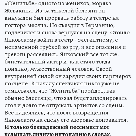
«Женитьбе» одного из женихов, моряка
Жевакина. Из-за тяжелой болезни он
вынужден был прервать работу в театре на
полтора месяца. Но съездил в Германию,
подлечился и снова вернулся на сцену. Стоило
Янковскому войти в театр - элегантному, с
неизменной трубкой во рту, и все опасения и
тревоги рассеялись. Янковский все тот же:
блистательный актер и, как стало тогда
понятно, мужественный человек. Своей
внутренней силой он зарядил своих партнеров
по сцене. К началу спектакля никто уже не
сомневался, что “Женитьба” пройдет, как
обычно блестяще, что зал будет аплодировать
стоя и долго не отпускать артистов со сцены.
Все надеялись, что после возвращения
Янковского на сцену его здоровье поправится.
И только безнадежный пессимист мог
услышать личную интонацию в словах,