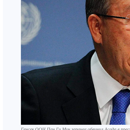
Генсек ООН Пан Ги Мун заранее обвинил Асада в пре