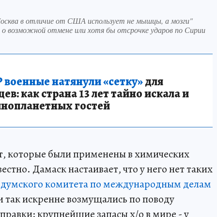
Москва в отличие от США использует не мышцы, а мозги"
ь о возможной отмене или хотя бы отсрочке ударов по Сирии
 военные натянули «сетку»
для
в: как страна 13 лет тайно искала и
инопланетных гостей
, которые были применены в химических
естно. Дамаск настаивает, что у него нет таких
ва думского комитета по международным делам
ри так искренне возмущались по поводу
равки: крупнейшие запасы х/о в мире - у