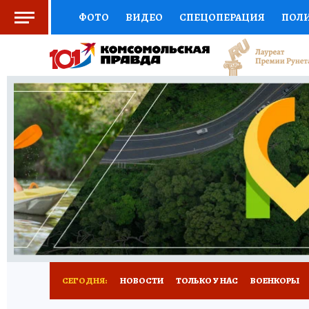
ФОТО
ВИДЕО
СПЕЦОПЕРАЦИЯ
ПОЛ
СОЦПОДДЕРЖКА
НАУКА
СПОРТ
КО
ВЫБОР ЭКСПЕРТОВ
ДОКТОР
ФИНАНС
КНИЖНАЯ ПОЛКА
ПРОГНОЗЫ НА СПОРТ
ПРЕСС-ЦЕНТР
НЕДВИЖИМОСТЬ
ТЕЛЕ
РАДИО КП
РЕКЛАМА
ТЕСТЫ
НОВОЕ 
СЕГОДНЯ:
НОВОСТИ
ТОЛЬКО У НАС
ВОЕНКОРЫ