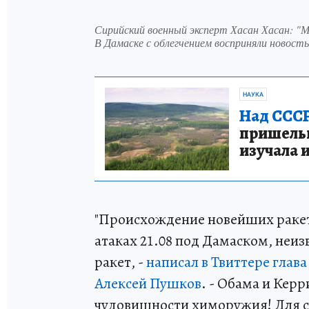
Сирийский военный эксперт Хасан Хасан: "
В Дамаске с облегчением восприняли новост
НАУКА
Над СССР
пришельце
изучала 
"Происхождение новейших ракет
атаках 21.08 под Дамаском, неизв
ракет, -
написал в Твиттере гла
Алексей Пушков
. - Обама и Кер
чудовищности химоружия! Для сп