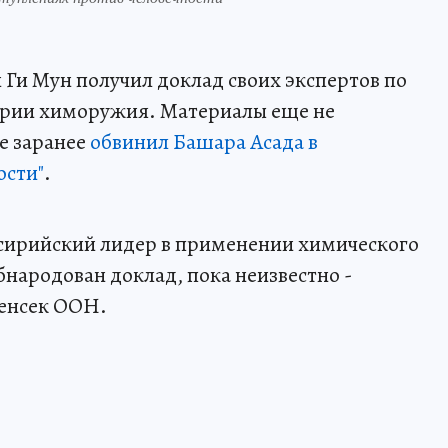
Ги Мун получил доклад своих экспертов по
ирии химоружия. Материалы еще не
е заранее
обвинил Башара Асада в
ости"
.
и сирийский лидер в применении химического
обнародован доклад, пока неизвестно -
генсек ООН.