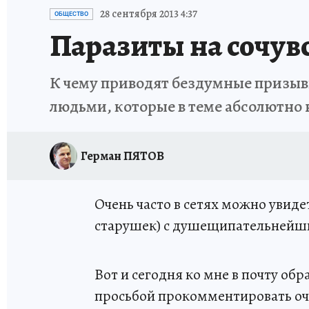
ИСПЫТАНО НА СЕБЕ
28 сентября 2013 4:37
ОБЩЕСТВО
Паразиты на сочув
К чему приводят бездумные призыв
людьми, которые в теме абсолютно
Герман ПЯТОВ
Очень часто в сетях можно увиде
старушек) с душещипательнейши
Вот и сегодня ко мне в почту об
просьбой прокомментировать оч