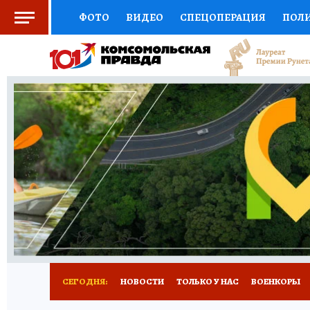
ФОТО
ВИДЕО
СПЕЦОПЕРАЦИЯ
ПОЛ
СОЦПОДДЕРЖКА
НАУКА
СПОРТ
КО
ВЫБОР ЭКСПЕРТОВ
ДОКТОР
ФИНАНС
КНИЖНАЯ ПОЛКА
ПРОГНОЗЫ НА СПОРТ
ПРЕСС-ЦЕНТР
НЕДВИЖИМОСТЬ
ТЕЛЕ
РАДИО КП
РЕКЛАМА
ТЕСТЫ
НОВОЕ 
СЕГОДНЯ:
НОВОСТИ
ТОЛЬКО У НАС
ВОЕНКОРЫ