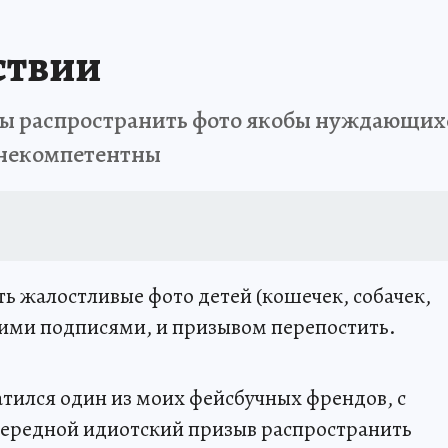
ствии
ы распространить фото якобы нуждающихс
 некомпетентны
ть жалостливые фото детей (кошечек, собачек,
ми подписями, и призывом перепостить.
ратился один из моих фейсбучных френдов, с
ередной идиотский призыв распространить