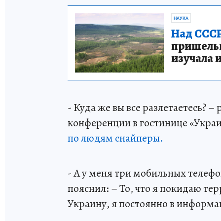
НАУКА
Над СССР
пришельце
изучала 
- Куда же вы все разлетаетесь? –
конференции в гостинице «Украи
по людям снайперы.
- А у меня три мобильных телефо
пояснил: – То, что я покидаю те
Украину, я постоянно в информ