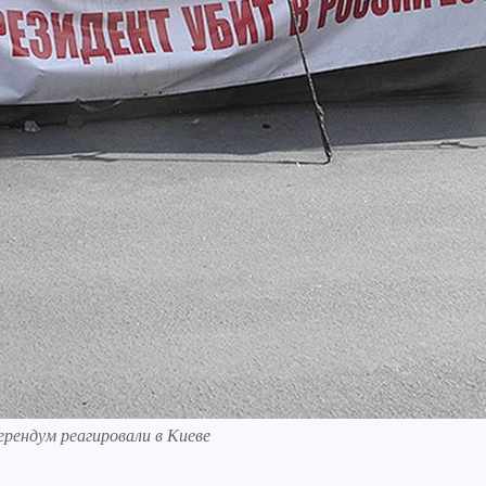
рендум реагировали в Киеве