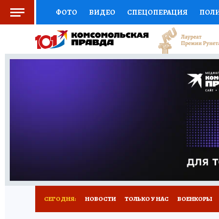
ФОТО
ВИДЕО
СПЕЦОПЕРАЦИЯ
ПОЛ
СОЦПОДДЕРЖКА
НАУКА
СПОРТ
КО
ВЫБОР ЭКСПЕРТОВ
ДОКТОР
ФИНАНС
КНИЖНАЯ ПОЛКА
ПРОГНОЗЫ НА СПОРТ
ПРЕСС-ЦЕНТР
НЕДВИЖИМОСТЬ
ТЕЛЕ
РАДИО КП
РЕКЛАМА
ТЕСТЫ
НОВОЕ 
СЕГОДНЯ:
НОВОСТИ
ТОЛЬКО У НАС
ВОЕНКОРЫ