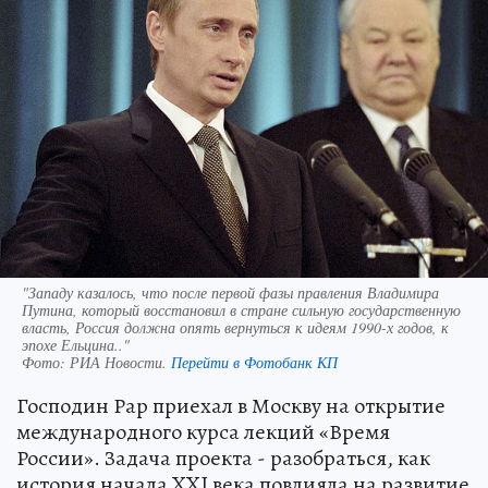
"Западу казалось, что после первой фазы правления Владимира
Путина, который восстановил в стране сильную государственную
власть, Россия должна опять вернуться к идеям 1990-х годов, к
эпохе Ельцина.."
Фото:
РИА Новости.
Перейти в Фотобанк КП
Господин Рар приехал в Москву на открытие
международного курса лекций «Время
России». Задача проекта - разобраться, как
история начала XXI века повлияла на развитие