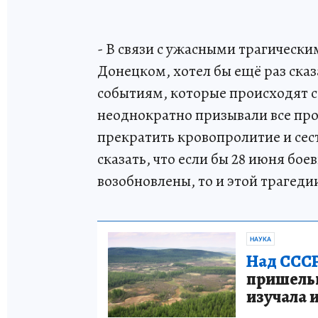
- В связи с ужасными трагическ
Донецком, хотел бы ещё раз сказа
событиям, которые происходят се
неоднократно призывали все пр
прекратить кровопролитие и сес
сказать, что если бы 28 июня бо
возобновлены, то и этой трагед
НАУКА
Над СССР
пришельце
изучала 