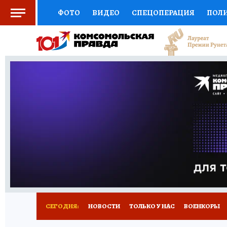
ФОТО
ВИДЕО
СПЕЦОПЕРАЦИЯ
ПОЛ
СОЦПОДДЕРЖКА
НАУКА
СПОРТ
КО
ВЫБОР ЭКСПЕРТОВ
ДОКТОР
ФИНАНС
КНИЖНАЯ ПОЛКА
ПРОГНОЗЫ НА СПОРТ
ПРЕСС-ЦЕНТР
НЕДВИЖИМОСТЬ
ТЕЛЕ
РАДИО КП
РЕКЛАМА
ТЕСТЫ
НОВОЕ 
СЕГОДНЯ:
НОВОСТИ
ТОЛЬКО У НАС
ВОЕНКОРЫ