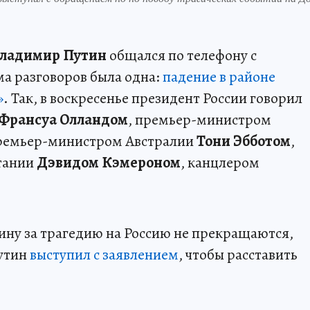
ладимир Путин
общался по телефону с
а разговоров была одна:
падение в районе
»
. Так, в воскресенье президент России говорил
Франсуа Олландом
, премьер-министром
премьер-министром Австралии
Тони Эбботом
,
тании
Дэвидом Кэмероном
, канцлером
ну за трагедию на Россию не прекращаются,
Путин
выступил с заявлением
, чтобы расставить