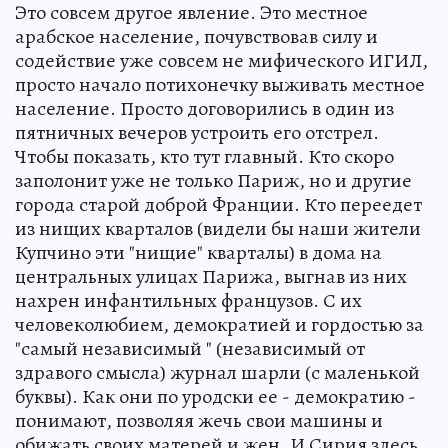
Это совсем другое явление. Это местное
арабское население, почувствовав силу и
содействие уже совсем не мифического ИГИЛ,
просто начало потихонечку выживать местное
население. Просто договорились в один из
пятничных вечеров устроить его отстрел.
Чтобы показать, кто тут главный. Кто скоро
заполонит уже не только Париж, но и другие
города старой доброй Франции. Кто переедет
из нищих кварталов (видели бы наши жители
Купчино эти "нищие" кварталы) в дома на
центральных улицах Парижа, выгнав из них
нахрен инфантильных французов. С их
человеколюбием, демократией и гордостью за
"самый независимый " (независимый от
здравого смысла) журнал шарли (с маленькой
буквы). Как они по уродски ее - демократию -
понимают, позволяя жечь свои машины и
обижать своих матерей и жен. И Сирия здесь,