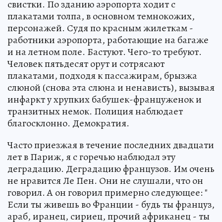
свистки. По зданию аэропорта ходит с
плакатами толпа, в основном темнокожих,
персонажей. Судя по красным жилеткам -
работники аэропорта, работающие на багаже
и на летном поле. Бастуют. Чего-то требуют.
Человек пятьдесят орут и сотрясают
плакатами, подходя к пассажирам, брызжа
слюной (снова эта слюна и ненависть), вызывая
инфаркт у хрупких бабушек-француженок и
транзитных немок. Полиция наблюдает
благосклонно. Демократия.
Часто приезжая в течение последних двадцати
лет в Париж, я с горечью наблюдал эту
деградацию. Деградацию французов. Им очень
не нравится Ле Пен. Они не слушали, что он
говорил. А он говорил примерно следующее: "
Если ты живешь во Франции - будь ты француз,
араб, иранец, сириец, прочий африканец - ты