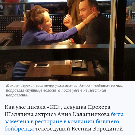
Михаил Терехин весь вечер ухаживал за дамой - подливал ей чай,
поправлял спутнице волосы, а после увез в неизвестном
направлении
Как уже писала «КП», девушка Прохора
Шаляпина актриса Анна Калашникова
была
замечена в ресторане в компании бывшего
бойфренда
телеведущей Ксении Бородиной.