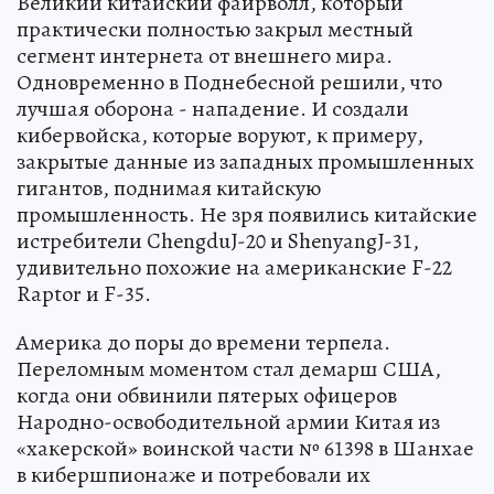
Великий китайский файрволл, который
практически полностью закрыл местный
сегмент интернета от внешнего мира.
Одновременно в Поднебесной решили, что
лучшая оборона - нападение. И создали
кибервойска, которые воруют, к примеру,
закрытые данные из западных промышленных
гигантов, поднимая китайскую
промышленность. Не зря появились китайские
истребители ChengduJ-20 и ShenyangJ-31,
удивительно похожие на американские F-22
Raptor и F-35.
Америка до поры до времени терпела.
Переломным моментом стал демарш США,
когда они обвинили пятерых офицеров
Народно-освободительной армии Китая из
«хакерской» воинской части № 61398 в Шанхае
в кибершпионаже и потребовали их