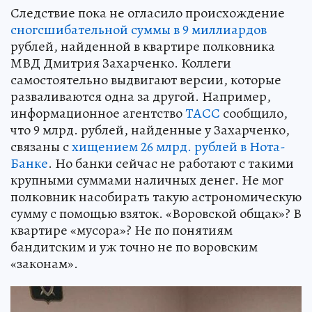
Следствие пока не огласило происхождение
сногсшибательной суммы в 9 миллиардов
рублей, найденной в квартире полковника
МВД Дмитрия Захарченко. Коллеги
самостоятельно выдвигают версии, которые
разваливаются одна за другой. Например,
информационное агентство
ТАСС
сообщило,
что 9 млрд. рублей, найденные у Захарченко,
связаны с
хищением 26 млрд. рублей в Нота-
Банке
. Но банки сейчас не работают с такими
крупными суммами наличных денег. Не мог
полковник насобирать такую астрономическую
сумму с помощью взяток. «Воровской общак»? В
квартире «мусора»? Не по понятиям
бандитским и уж точно не по воровским
«законам».