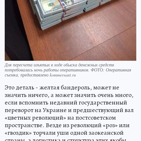
Для пересчета изъятых в ходе обыска денежных средств
потребовалась ночь работы оперативников. ФОТО: Оперативная
съемка, предоставлено kommersant.ru
Это деталь - желтая бандероль, может не
значить ничего, а может значить очень много,
если вспомнить недавний государственный
переворот на Украине и предшествующий вал
«цветных революций» на постсоветском
пространстве. Везде из революций «роз» или
«гвоздик» торчали уши одной заокеанской
страны, а логистика и структура этих якобы