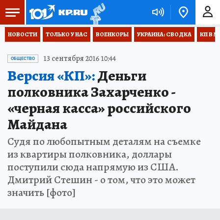
НОВОСТИ
ТОЛЬКО У НАС
ВОЕНКОРЫ
УКРАИНА: СВОДКА
КП В М
13 сентября 2016 10:44
ОБЩЕСТВО
Версия «КП»:
Деньги
полковника Захарченко -
«черная касса» российского
Майдана
Судя по любопытным деталям на съемке
из квартиры полковника, доллары
поступили сюда напрямую из США.
Дмитрий Стешин - о том, что это может
значить [фото]