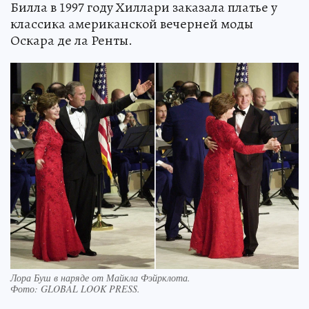
Билла в 1997 году Хиллари заказала платье у
классика американской вечерней моды
Оскара де ла Ренты.
Лора Буш в наряде от Майкла Фэйрклота.
Фото:
GLOBAL LOOK PRESS.