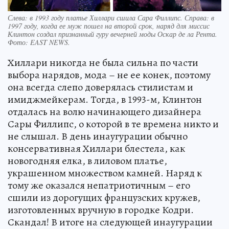
Слева: в 1993 году платье Хиллари сшила Сара Филлипс. Справа: в
1997 году, когда ее муж пошел на второй срок, наряд для миссис
Клинтон создал признанный гуру вечерней моды Оскар де ла Рента.
Фото:
EAST NEWS.
Хиллари никогда не была сильна по части
выбора нарядов, мода – не ее конек, поэтому
она всегда слепо доверялась стилистам и
имиджмейкерам. Тогда, в 1993-м, Клинтон
отдалась на волю начинающего дизайнера
Сары Филлипс, о которой в те времена никто и
не слышал. В день инаугурации обычно
консервативная Хиллари блестела, как
новогодняя елка, в лиловом платье,
украшенном множеством камней. Наряд к
тому же оказался непатриотичным – его
сшили из дорогущих французских кружев,
изготовленных вручную в городке Кодри.
Скандал! В итоге на следующей инаугурации