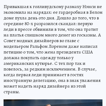
Привыкшая к голливудскому размаху Нэнси не
экономила на нарядах: ее гардеробная в Белом
доме пухла день ото дня. Дошло до того, что в
середине 80-х разразился скандал: первую
леди в прессе обвинили в том, что она тратит
на платья слишком много денег из госказны. А
Совет модных дизайнеров во главе с
модельером Ральфом Лореном даже написал
петицию о том, что жена президента США
должна покупать одежду только у
американских кутюрье. С тех пор так и
повелось, за редким исключением. В случае,
когда первая леди принимает в гостях
иностранную делегацию, она в знак уважения
может надеть наряд дизайнера из этой
страны.