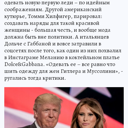
одевать новую первую леди – по идейным
соображениям. Другой американский
кутюрье, Томми Хилфигер, парировал:
создавать наряды для такой красивой
женщины - большая честь, и вообще мода
должна быть вне политики. А итальянцев
Дольче с Габбаной и вовсе затравили в
соцсетях после того, как один из них похвалил
в Инстаграме Меланию в коктейльном платье
Dolce&Gabbana. «Одевать ее – все равно что
шить одежду для жен Гитлера и Муссолини», -
ругались тогда критики.