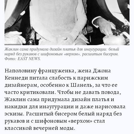
Жаклин сама придумала дизайн платья для инаугурации: белый
наряд без рукавов с шифоновым «верхом», расшитым бисером.
Фото:
EAST NEWS.
Наполовину француженка, жена Джона
Кеннеди питала слабость к парижским
дизайнерам, особенно к Шанель, за что ее
часто критиковали. Чтобы не давать повода,
Жаклин сама придумала дизайн платья и
накидки для инаугурации и даже нарисовала
эскизы. Расшитый бисером белый наряд без
рукавов и с шифоновым «верхом» стал
классикой вечерней моды.