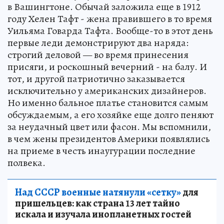
в Вашингтоне. Обычай заложила еще в 1912
году Хелен Тафт - жена правившего в то время
Уильяма Говарда Тафта. Вообще-то в этот день
первые леди демонстрируют два наряда:
строгий деловой — во время принесения
присяги, и роскошный вечерний - на балу. И
тот, и другой патриотично заказывается
исключительно у американских дизайнеров.
Но именно бальное платье становится самым
обсуждаемым, а его хозяйке еще долго пеняют
за неудачный цвет или фасон. Мы вспомнили,
в чем жены президентов Америки появлялись
на приеме в честь инаугурации последние
полвека.
Над СССР военные натянули «сетку»
для
пришельцев: как страна 13 лет тайно
искала и изучала инопланетных гостей