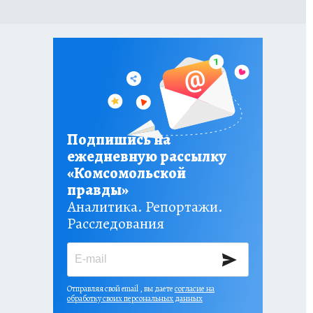
Подпишись на
ежедневную рассылку
«Комсомольской
правды»
Аналитика. Репортажи.
Расследования
Отправляя свой email , вы даете
согласие на
обработку своих персональных данных