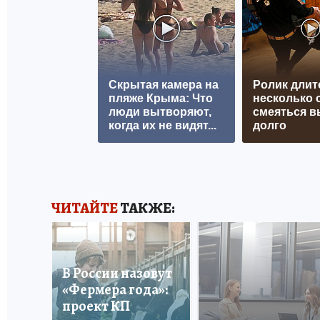
Скрытая камера на
Ролик длит
пляже Крыма: Что
несколько с
люди вытворяют,
смеяться в
когда их не видят...
долго
ЧИТАЙТЕ
ТАКЖЕ:
В России назовут
«Фермера года»:
проект КП