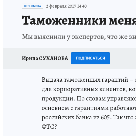
ИСПЫТАНО НА СЕБЕ
2 февраля 2017 14:40
ЭКОНОМИКА
Таможенники меня
Мы выяснили у экспертов, что же 
Ирина СУХАНОВА
ПОДПИСАТЬСЯ
Выдача таможенных гарантий – о
для корпоративных клиентов, ко
продукции. По словам управляю
основном с гарантиями работают 
российских банка из 605. Так чт
ФТС?