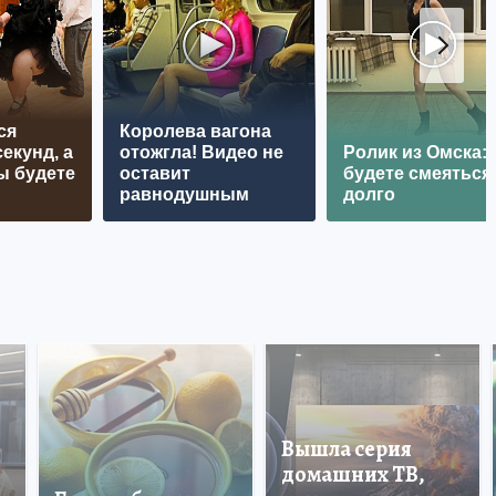
ся
Королева вагона
екунд, а
отожгла! Видео не
Ролик из Омска:
ы будете
оставит
будете смеяться
равнодушным
долго
Вышла серия
домашних ТВ,