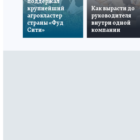
поддержал
крупнейший
Как вырасти до
агрокластер
руководителя
страны «Фуд
внутри одной
Сити»
компании