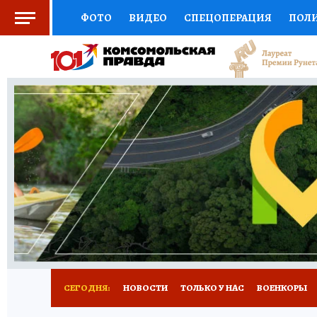
ФОТО
ВИДЕО
СПЕЦОПЕРАЦИЯ
ПОЛ
СОЦПОДДЕРЖКА
НАУКА
СПОРТ
КО
ВЫБОР ЭКСПЕРТОВ
ДОКТОР
ФИНАНС
КНИЖНАЯ ПОЛКА
ПРОГНОЗЫ НА СПОРТ
ПРЕСС-ЦЕНТР
НЕДВИЖИМОСТЬ
ТЕЛЕ
РАДИО КП
РЕКЛАМА
ТЕСТЫ
НОВОЕ 
СЕГОДНЯ:
НОВОСТИ
ТОЛЬКО У НАС
ВОЕНКОРЫ