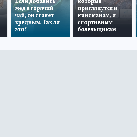
Если добавить
которые
мёд в горячий
приглянутся и
чай, он станет
киноманам, и
вредным. Так ли
спортивным
это?
болельщикам