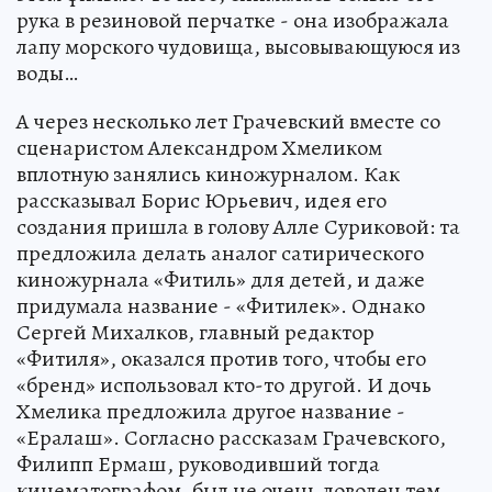
рука в резиновой перчатке - она изображала
лапу морского чудовища, высовывающуюся из
воды…
А через несколько лет Грачевский вместе со
сценаристом Александром Хмеликом
вплотную занялись киножурналом. Как
рассказывал Борис Юрьевич, идея его
создания пришла в голову Алле Суриковой: та
предложила делать аналог сатирического
киножурнала «Фитиль» для детей, и даже
придумала название - «Фитилек». Однако
Сергей Михалков, главный редактор
«Фитиля», оказался против того, чтобы его
«бренд» использовал кто-то другой. И дочь
Хмелика предложила другое название -
«Ералаш». Согласно рассказам Грачевского,
Филипп Ермаш, руководивший тогда
кинематографом, был не очень доволен тем,