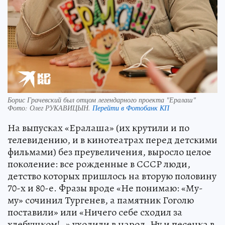
Борис Грачевский был отцом легендарного проекта "Ералаш"
Фото:
Олег РУКАВИЦЫН.
Перейти в Фотобанк КП
На выпусках «Ералаша» (их крутили и по
телевидению, и в кинотеатрах перед детскими
фильмами) без преувеличения, выросло целое
поколение: все рожденные в СССР люди,
детство которых пришлось на вторую половину
70-х и 80-е. Фразы вроде «Не понимаю: «Му-
му» сочинил Тургенев, а памятник Гоголю
поставили» или «Ничего себе сходил за
хлебушком!..» уходили в народ. Ну и песенка в