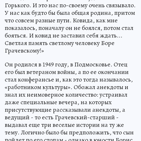
Горького. И это нас по-своему очень связывало.
У нас как будто бы была общая родина, притом
что совсем разные пути. Ковида, как мне
показалось, поначалу он не боялся, потом стал
бояться. И ковид не заставил себя ждать...
Светлая память светлому человеку Боре
Грачевскому!»
Он родился в 1949 году, в Подмосковье. Отец
его был ветераном войны, а по ее окончании
стал конферансье и, как это тогда называлось,
«работником культуры». Обожал анекдоты и
знал их неимоверное количество: устраивал
даже специальные вечера, на которых
присутствующие рассказывали анекдоты, а
ведущий - то есть Грачевский-старший -
выдавал еще три веселые истории на ту же
тему. Логично было бы предположить, что сын
пойдет по его стопам - однако в юности Борис