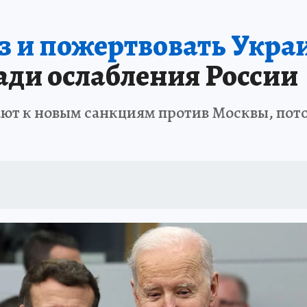
з и пожертвовать Укра
ди ослабления России
ют к новым санкциям против Москвы, потом