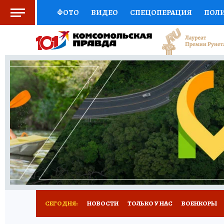
ФОТО
ВИДЕО
СПЕЦОПЕРАЦИЯ
ПОЛ
СОЦПОДДЕРЖКА
НАУКА
СПОРТ
КО
ВЫБОР ЭКСПЕРТОВ
ДОКТОР
ФИНАНС
КНИЖНАЯ ПОЛКА
ПРОГНОЗЫ НА СПОРТ
ПРЕСС-ЦЕНТР
НЕДВИЖИМОСТЬ
ТЕЛЕ
РАДИО КП
РЕКЛАМА
ТЕСТЫ
НОВОЕ 
СЕГОДНЯ:
НОВОСТИ
ТОЛЬКО У НАС
ВОЕНКОРЫ