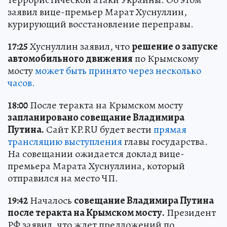
заявил вице-премьер Марат Хуснуллин,
курирующий восстановление переправы.
17:25
Хуснуллин заявил, что
решение о запуске
автомобильного движения
по Крымскому
мосту
может быть принято через несколько
часов.
18:00
После теракта на Крымском мосту
запланировано совещание Владимира
Путина.
Сайт KP.RU будет вести
прямая
трансляцию выступления
главы государства.
На совещании ожидается доклад вице-
премьера Марата Хуснуллина, который
отправился на место ЧП.
19:42
Началось
совещание Владимира Путина
после теракта на Крымском мосту.
Президент
РФ заявил, что ждет предложений по