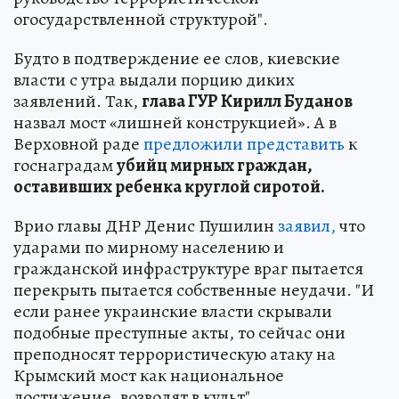
огосударствленной структурой".
Будто в подтверждение ее слов, киевские
власти с утра выдали порцию диких
заявлений. Так,
глава ГУР Кирилл Буданов
назвал мост «лишней конструкцией». А в
Верховной раде
предложили представить
к
госнаградам
убийц мирных граждан,
оставивших ребенка круглой сиротой.
Врио главы ДНР Денис Пушилин
заявил,
что
ударами по мирному населению и
гражданской инфраструктуре враг пытается
перекрыть пытается собственные неудачи. "И
если ранее украинские власти скрывали
подобные преступные акты, то сейчас они
преподносят террористическую атаку на
Крымский мост как национальное
достижение, возводят в культ".