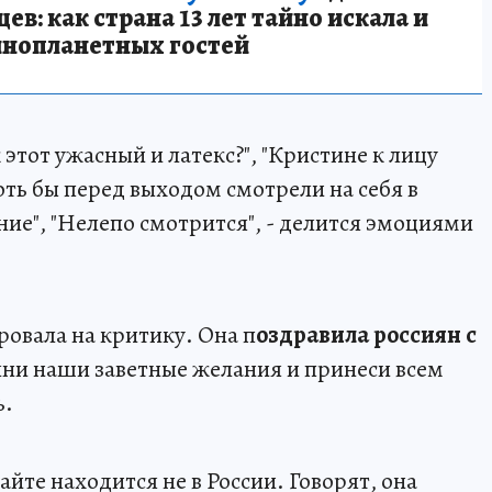
в: как страна 13 лет тайно искала и
инопланетных гостей
 этот ужасный и латекс?", "Кристине к лицу
хоть бы перед выходом смотрели на себя в
ние", "Нелепо смотрится", - делится эмоциями
ровала на критику. Она п
оздравила россиян с
олни наши заветные желания и принеси всем
ь.
кайте находится не в России. Говорят, она