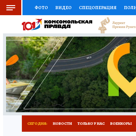
ФОТО
ВИДЕО
СПЕЦОПЕРАЦИЯ
ПОЛ
СОЦПОДДЕРЖКА
НАУКА
СПОРТ
КО
ВЫБОР ЭКСПЕРТОВ
ДОКТОР
ФИНАНС
КНИЖНАЯ ПОЛКА
ПРОГНОЗЫ НА СПОРТ
ПРЕСС-ЦЕНТР
НЕДВИЖИМОСТЬ
ТЕЛЕ
РАДИО КП
РЕКЛАМА
ТЕСТЫ
НОВОЕ 
СЕГОДНЯ:
НОВОСТИ
ТОЛЬКО У НАС
ВОЕНКОРЫ