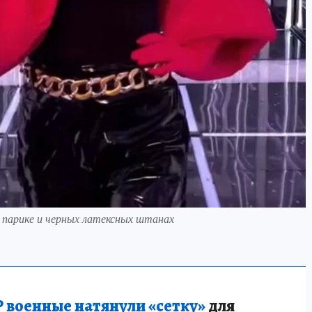
 парике и черных латексных штанах
 военные натянули «сетку»
для