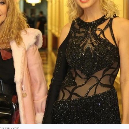
 огоньках