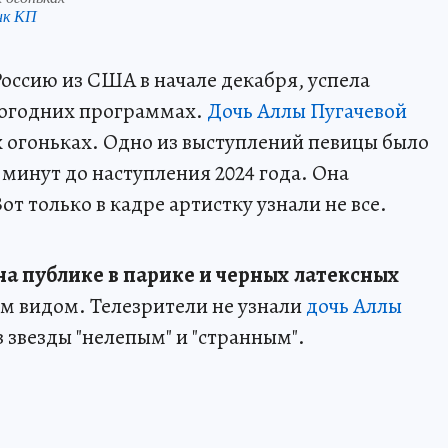
нк КП
 Россию из США в начале декабря, успела
вогодних программах.
Дочь Аллы Пугачевой
х огоньках. Одно из выступлений певицы было
 минут до наступления 2024 года. Она
т только в кадре артистку узнали не все.
на публике в парике и черных латексных
м видом. Телезрители не узнали
дочь Аллы
з звезды "нелепым" и "странным".