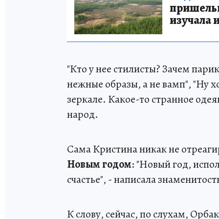
пришельце
изучала 
"Кто у нее стилисты? Зачем парик
нежные образы, а не вамп", "Ну 
зеркале. Какое-то странное одея
народ.
Сама Кристина никак не отреаги
Новым годом
: "Новый год, исп
счастье", - написала знаменитост
К слову, сейчас, по слухам, Орба