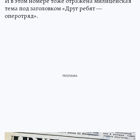
И в этом номере тоже отражена милицейская
тема под заголовком «Друг ребят —
оперотряд».