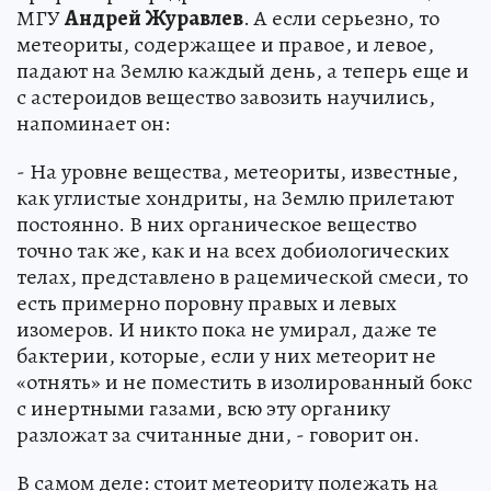
МГУ
Андрей Журавлев
. А если серьезно, то
метеориты, содержащее и правое, и левое,
падают на Землю каждый день, а теперь еще и
с астероидов вещество завозить научились,
напоминает он:
- На уровне вещества, метеориты, известные,
как углистые хондриты, на Землю прилетают
постоянно. В них органическое вещество
точно так же, как и на всех добиологических
телах, представлено в рацемической смеси, то
есть примерно поровну правых и левых
изомеров. И никто пока не умирал, даже те
бактерии, которые, если у них метеорит не
«отнять» и не поместить в изолированный бокс
с инертными газами, всю эту органику
разложат за считанные дни, - говорит он.
В самом деле: стоит метеориту полежать на