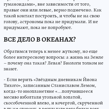
гуманоидами», вне зависимости от того,
правые они или левые, верно подмечено. Как
такой контакт построить, и чтобы не на свою
голову, астрономы пока не придумали. И не
придумают, пока не попробуют.
ВСЕ ДЕЛО В ОКЕАНАХ?
Обратимся теперь к менее жуткому, но еще
более интересному вопросы: а жизнь на Земле
– почему она такая? Левая? Биологи толком не
знают.
- Если верить «Звёздным дневникам Йиона
Тихого», записанным Станиславом Лемом,
когда-то инопланетяне «...получившееся
месиво взболтали угольной лопатой,
скособоченной влево, и кочергой, скрученной
в ту же сторону, в результате чего белки всех