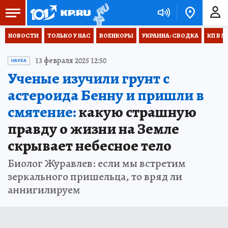
НОВОСТИ
ТОЛЬКО У НАС
ВОЕНКОРЫ
УКРАИНА: СВОДКА
КП В М
13 февраля 2025 12:50
НАУКА
Ученые изучили грунт с
астероида Бенну и пришли в
смятение:
какую страшную
правду о жизни на Земле
скрывает небесное тело
Биолог Журавлев: если мы встретим
зеркального пришельца, то вряд ли
аннигилируем