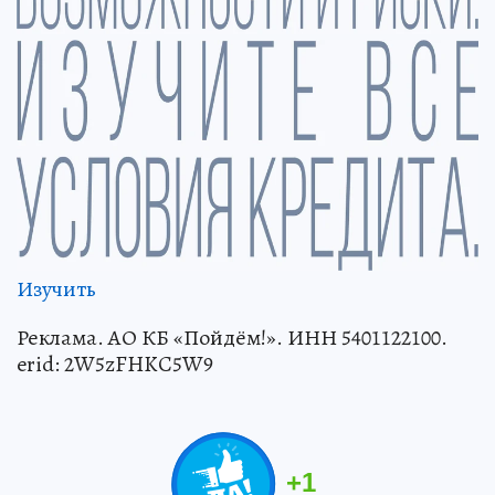
Изучить
Реклама. АО КБ «Пойдём!». ИНН 5401122100.
erid: 2W5zFHKC5W9
+
1