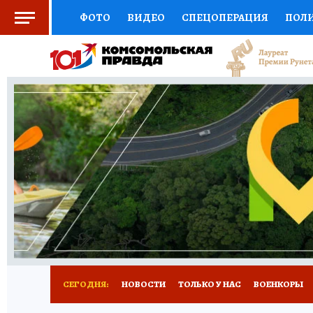
ФОТО
ВИДЕО
СПЕЦОПЕРАЦИЯ
ПОЛ
СОЦПОДДЕРЖКА
НАУКА
СПОРТ
КО
ВЫБОР ЭКСПЕРТОВ
ДОКТОР
ФИНАНС
КНИЖНАЯ ПОЛКА
ПРОГНОЗЫ НА СПОРТ
ПРЕСС-ЦЕНТР
НЕДВИЖИМОСТЬ
ТЕЛЕ
РАДИО КП
РЕКЛАМА
ТЕСТЫ
НОВОЕ 
СЕГОДНЯ:
НОВОСТИ
ТОЛЬКО У НАС
ВОЕНКОРЫ