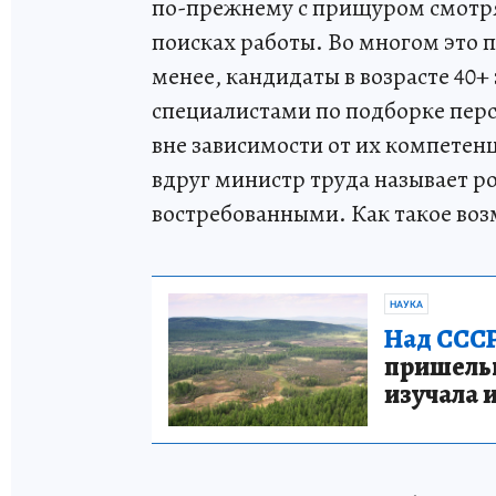
по-прежнему с прищуром смотрят
поисках работы. Во многом это 
менее, кандидаты в возрасте 40
специалистами по подборке персо
вне зависимости от их компетен
вдруг министр труда называет рос
востребованными. Как такое во
НАУКА
Над СССР
пришельце
изучала 