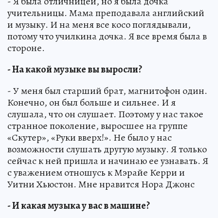
- Я была отличницей, но я была дочка
учительницы. Мама преподавала английский
и музыку. И на меня все косо поглядывали,
потому что училкина дочка. Я все время была в
стороне.
- На какой музыке вы выросли?
- У меня был старший брат, магнитофон один.
Конечно, он был больше и сильнее. И я
слушала, что он слушает. Поэтому у нас такое
странное поколение, выросшее на группе
«Скутер», «Руки вверх!». Не было у нас
возможности слушать другую музыку. Я только
сейчас к ней пришла и начинаю ее узнавать. Я
с уважением отношусь к Мэрайе Керри и
Уитни Хьюстон. Мне нравится Нора Джонс
- И какая музыка у вас в машине?