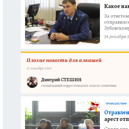
Какое на
За ответом
отправилс
Зубовском
24 декабря 2
Плохие новости для алкашей
23 декабря 2016
Дмитрий СТЕШИН
специальный корреспондент отдела политики
ПРОИСШЕСТВИЯ
Отравлен
арест от
Среди них