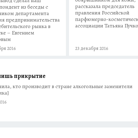
вывод сделал наш
рассказала председатель
пондент из беседы с
правления Российской
ником департамента
парфюмерно-косметичес
ия предпринимательства
ассоциации Татьяна Пучко
ебительского рынка в
ке – Евгением
овым
бря 2016
23 декабря 2016
 лишь прикрытие
ила, кто производит в стране алкогольные заменители
ика]
016