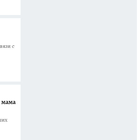
вязи с
 мама
ших