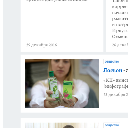
Такой 
коррес
началь
развит
и потр
Иркутс
Семен
29 декабря 2016
26 дека
ОБЩЕСТВО
Лосьон
-
«КП» выясн
[инфограф
23 декабря 2
ОБЩЕСТВО