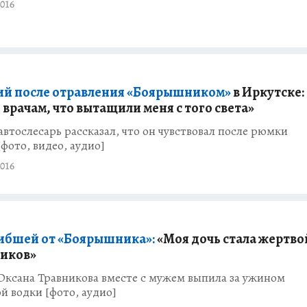
016
й после отравления «Боярышником»
в Иркутске:
врачам, что вытащили меня с того света»
автослесарь рассказал, что он чувствовал после рюмки
[фото, видео, аудио]
016
ибшей от «Боярышника»:
«Моя дочь стала жертво
иков»
Оксана Травникова вместе с мужем выпила за ужином
й водки [фото, аудио]