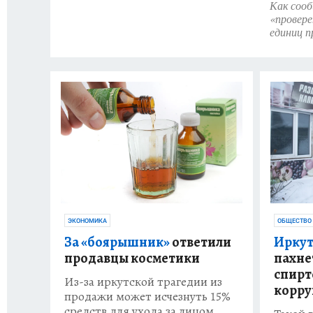
Как сооб
«провере
единиц п
ЭКОНОМИКА
ОБЩЕСТВО
За «боярышник»
ответили
Иркут
продавцы косметики
пахне
спирт
Из-за иркутской трагедии из
корру
продажи может исчезнуть 15%
средств для ухода за лицом