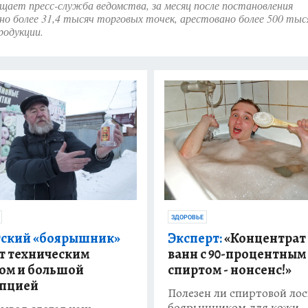
щает пресс-служба ведомства, за месяц после постановления
но более 31,4 тысяч торговых точек, арестовано более 500 тыс
родукции.
ЗДОРОВЬЕ
ский «боярышник»
Эксперт:
«Концентрат
т техническим
ванн с 90-процентным
ом и большой
спиртом - нонсенс!»
пцией
Полезен ли спиртовой лос
боярышником для кожи,