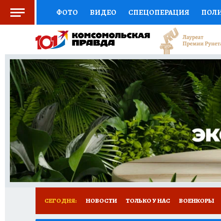
ФОТО
ВИДЕО
СПЕЦОПЕРАЦИЯ
ПОЛ
СОЦПОДДЕРЖКА
НАУКА
СПОРТ
КО
ВЫБОР ЭКСПЕРТОВ
ДОКТОР
ФИНАНС
КНИЖНАЯ ПОЛКА
ПРОГНОЗЫ НА СПОРТ
ПРЕСС-ЦЕНТР
НЕДВИЖИМОСТЬ
ТЕЛЕ
РАДИО КП
РЕКЛАМА
ТЕСТЫ
НОВОЕ 
СЕГОДНЯ:
НОВОСТИ
ТОЛЬКО У НАС
ВОЕНКОРЫ