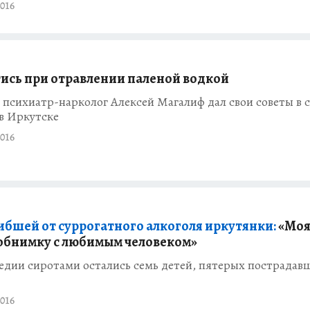
016
тись при отравлении паленой водкой
психиатр-нарколог Алексей Магалиф дал свои советы в с
в Иркутске
016
ибшей от суррогатного алкоголя иркутянки:
«Моя
 обнимку с любимым человеком»
едии сиротами остались семь детей, пятерых пострадав
016