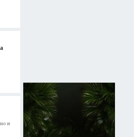
а
но и