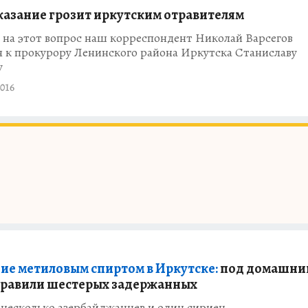
казание грозит иркутским отравителям
 на этот вопрос наш корреспондент Николай Варсегов
я к прокурору Ленинского района Иркутска Станиславу
у
016
ие метиловым спиртом в Иркутске:
под домашни
правили шестерых задержанных
 несколько азербайджанцев и один сириец