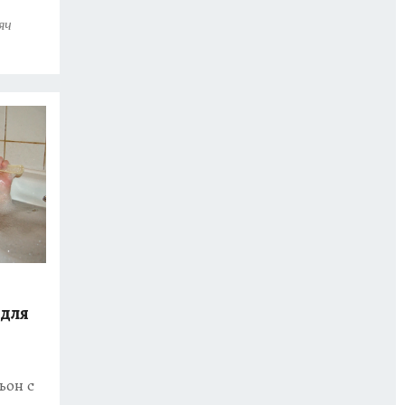
яч
 для
ьон с