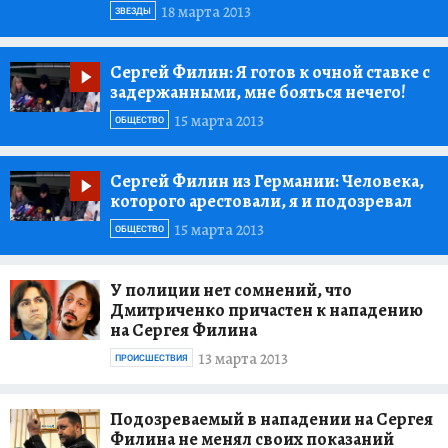
18 марта 2013
ЗВЕЗДЫ
Сергей Филин:
Я готов к очной ставке с
задержанными, мне бояться нечего!
15 марта 2013
ОБЩЕСТВО
Сергей Филин из Германии:
Человека,
которого арестовали, я и подозревал
15 марта 2013
ОБЩЕСТВО
У полиции нет сомнений, что
Дмитриченко причастен к нападению
на Сергея Филина
13 марта 2013
ПРОИСШЕСТВИЯ
Подозреваемый в нападении на Сергея
Филина не менял своих показаний