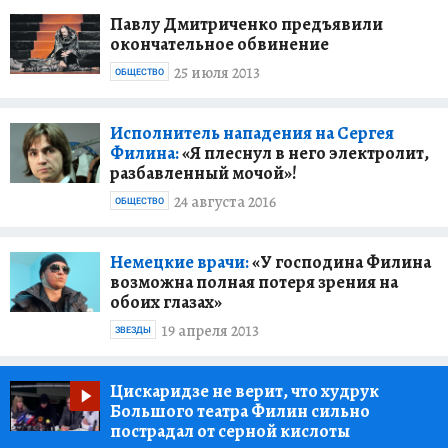
Павлу Дмитриченко предъявили
окончательное обвинение
25 июля 2013
ОБЩЕСТВО
Исполнитель нападения на Сергея
Филина:
«Я плеснул в него электролит,
разбавленный мочой»!
24 августа 2016
ОБЩЕСТВО
Немецкие врачи:
«У господина Филина
возможна полная потеря зрения на
обоих глазах»
19 апреля 2013
ЗВЕЗДЫ
Цискаридзе не верит, что худрук
Большого театра Филин сильно
пострадал от серной кислоты