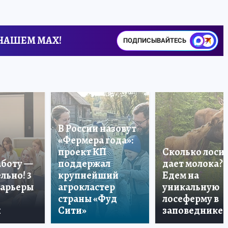
 НАШЕМ MAX!
ПОДПИСЫВАЙТЕСЬ
В России назовут
«Фермера года»:
проект КП
Сколько лоси
аботу —
поддержал
дает молока?
льно! 3
крупнейший
Едем на
карьеры
агрокластер
уникальную
страны «Фуд
лосеферму в
и
Сити»
заповеднике!