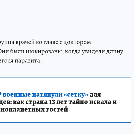
уппа врачей во главе с доктором
Они были шокированы, когда увидели длину
егося паразита.
 военные натянули «сетку»
для
в: как страна 13 лет тайно искала и
инопланетных гостей