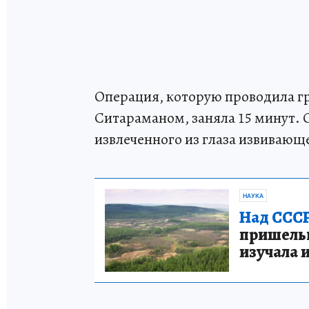
Операция, которую проводила гр
Ситараманом, заняла 15 минут. 
извлеченного из глаза извивающ
НАУКА
Над СССР
пришельце
изучала 