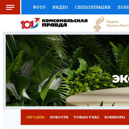
ФОТО
ВИДЕО
СПЕЦОПЕРАЦИЯ
ПОЛ
СОЦПОДДЕРЖКА
НАУКА
СПОРТ
КО
ВЫБОР ЭКСПЕРТОВ
ДОКТОР
ФИНАНС
КНИЖНАЯ ПОЛКА
ПРОГНОЗЫ НА СПОРТ
ПРЕСС-ЦЕНТР
НЕДВИЖИМОСТЬ
ТЕЛЕ
РАДИО КП
РЕКЛАМА
ТЕСТЫ
НОВОЕ 
СЕГОДНЯ:
НОВОСТИ
ТОЛЬКО У НАС
ВОЕНКОРЫ