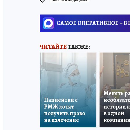
НОВОСТИ МЕДИЦИНЫ
САМОЕ ОПЕРАТИВНОЕ – В
ЧИТАЙТЕ
ТАКЖЕ:
Менять р
Пациентки с
необязате
РМЖ хотят
истории 
получить право
в одной
на излечение
компани