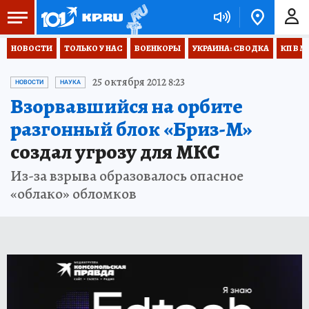
НОВОСТИ
ТОЛЬКО У НАС
ВОЕНКОРЫ
УКРАИНА: СВОДКА
КП В М
25 октября 2012 8:23
НОВОСТИ
НАУКА
Взорвавшийся на орбите
разгонный блок «Бриз-М»
создал угрозу для МКС
Из-за взрыва образовалось опасное
«облако» обломков