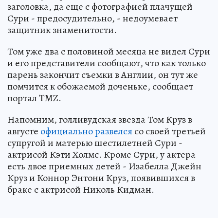
заголовка, да еще с фотографией плачущей
Сури - предосудительно, - недоумевает
защитник знаменитости.
Том уже два с половиной месяца не видел Сури
и его представители сообщают, что как только
парень закончит съемки в Англии, он тут же
помчится к обожаемой доченьке, сообщает
портал TMZ.
Напомним, голливудская звезда Том Круз в
августе
официально развелся
со своей третьей
супругой и матерью шестилетней Сури -
актрисой Кэти Холмс. Кроме Сури, у актера
есть двое приемных детей - Изабелла Джейн
Круз и Коннор Энтони Круз, появившихся в
браке с актрисой Николь Кидман.