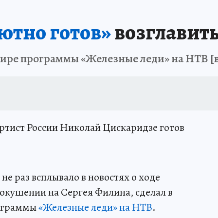
ютно готов»
возглавить
фире программы «Железные леди» на НТВ [
ртист России Николай Цискаридзе готов
не раз всплывало в новостях о ходе
покушении на Сергея Филина, сделал в
рограммы
«Железные леди» на НТВ
.