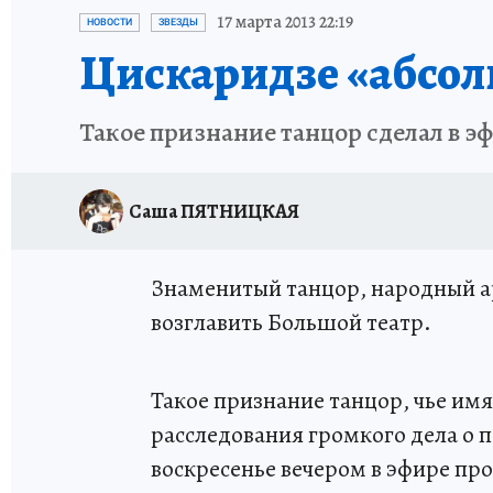
ИСПЫТАНО НА СЕБЕ
17 марта 2013 22:19
НОВОСТИ
ЗВЕЗДЫ
Цискаридзе «абсол
Такое признание танцор сделал в э
Саша ПЯТНИЦКАЯ
Знаменитый танцор, народный а
возглавить Большой театр.
Такое признание танцор, чье имя 
расследования громкого дела о 
воскресенье вечером в эфире п