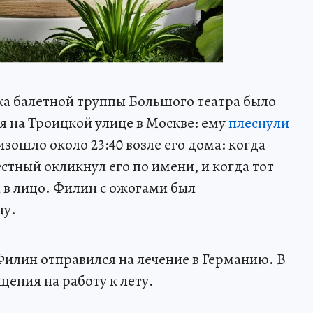
а балетной труппы Большого театра было
ря на Троицкой улице в Москве: ему
плеснули
зошло около 23:40 возле его дома: когда
стный окликнул его по имени, и когда тот
 в лицо. Филин с ожогами был
цу.
Филин отправился на лечение в Германию. В
ения на работу к лету.