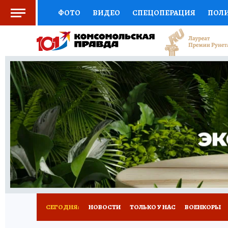
ФОТО
ВИДЕО
СПЕЦОПЕРАЦИЯ
ПОЛ
СОЦПОДДЕРЖКА
НАУКА
СПОРТ
КО
ВЫБОР ЭКСПЕРТОВ
ДОКТОР
ФИНАНС
КНИЖНАЯ ПОЛКА
ПРОГНОЗЫ НА СПОРТ
ПРЕСС-ЦЕНТР
НЕДВИЖИМОСТЬ
ТЕЛЕ
РАДИО КП
РЕКЛАМА
ТЕСТЫ
НОВОЕ 
СЕГОДНЯ:
НОВОСТИ
ТОЛЬКО У НАС
ВОЕНКОРЫ