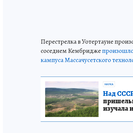
Перестрелка в Уотертауне произо
соседнем Кембридже
произошло
кампуса Массачусетского технол
НАУКА
Над СССР
пришельце
изучала 