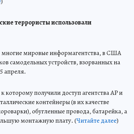
е
)
нские террористы использовали
я, многие мировые информагентства, в США
ов самодельных устройств, взорванных на
5 апреля.
 к которому получили доступ агентства AP и
таллические контейнеры (в их качестве
ороварки), обугленные провода, батарейка, а
ольшую монтажную плату. (
Читайте далее
)