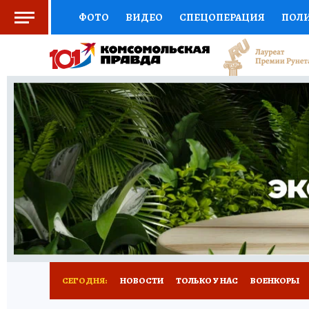
ФОТО
ВИДЕО
СПЕЦОПЕРАЦИЯ
ПОЛ
СОЦПОДДЕРЖКА
НАУКА
СПОРТ
КО
ВЫБОР ЭКСПЕРТОВ
ДОКТОР
ФИНАНС
КНИЖНАЯ ПОЛКА
ПРОГНОЗЫ НА СПОРТ
ПРЕСС-ЦЕНТР
НЕДВИЖИМОСТЬ
ТЕЛЕ
РАДИО КП
РЕКЛАМА
ТЕСТЫ
НОВОЕ 
СЕГОДНЯ:
НОВОСТИ
ТОЛЬКО У НАС
ВОЕНКОРЫ