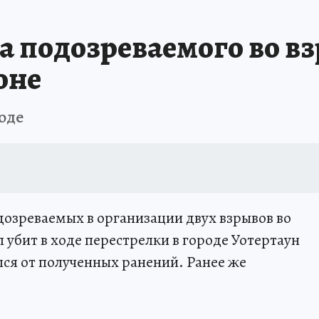
а подозреваемого во в
оне
оде
одозреваемых в организации двух взрывов во
убит в ходе перестрелки в городе Уотертаун
лся от полученных ранений. Ранее же