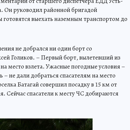
омментарий от старшего диспетчера ЕДД Усть-
а. Он руководил районной бригадой
ты готовятся выехать наземным транспортом до
ения не добрался ни один борт со
ксей Голиков. – Первый борт, вылетевший из
 на место взлета. Ужасные погодные условия –
ь – не дали добраться спасателям на место
селка Батагай совершил посадку в 15 км от
. Сейчас спасатели к месту ЧС добираются