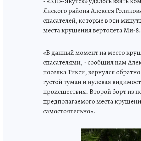
- «КП»-Якутск» удалось взять к
Янского района Алексея Голиков
спасателей, которые в эти мину
места крушения вертолета Ми-8.
«В данный момент на место круш
спасателями, - сообщил нам Але
поселка Тикси, вернулся обратно
густой туман и нулевая видимост
происшествия. Второй борт из по
предполагаемого места крушения
самостоятельно».