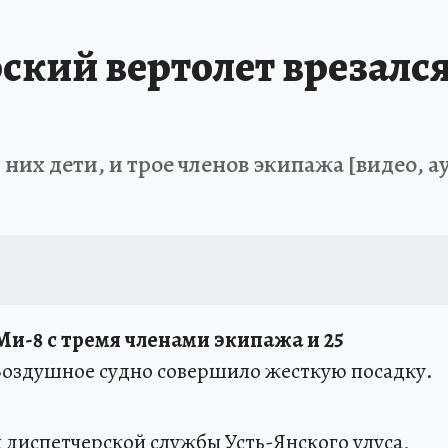
кий вертолет врезался
 них дети, и трое членов экипажа [видео, 
Ми-8 с тремя членами экипажа и 25
оздушное судно совершило жесткую посадку.
диспетчерской службы Усть-Янского улуса,