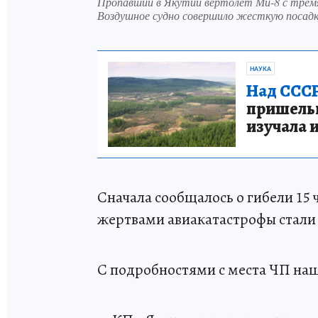
Пропавший в Якутии вертолет Ми-8 с тремя
Воздушное судно совершило жесткую посад
НАУКА
Над СССР
пришельце
изучала 
Сначала сообщалось о гибели 15 ч
жертвами авиакатастрофы стали 
С подробностями с места ЧП на