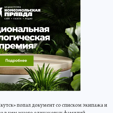
утск» попал документ со списком экипажа и
что в нем много одинаковых фамилий –