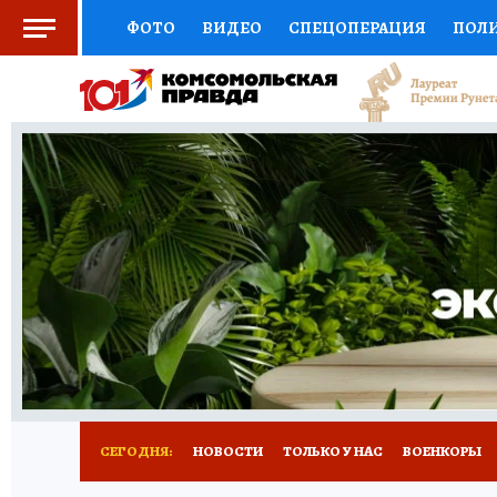
ФОТО
ВИДЕО
СПЕЦОПЕРАЦИЯ
ПОЛ
СОЦПОДДЕРЖКА
НАУКА
СПОРТ
КО
ВЫБОР ЭКСПЕРТОВ
ДОКТОР
ФИНАНС
КНИЖНАЯ ПОЛКА
ПРОГНОЗЫ НА СПОРТ
ПРЕСС-ЦЕНТР
НЕДВИЖИМОСТЬ
ТЕЛЕ
РАДИО КП
РЕКЛАМА
ТЕСТЫ
НОВОЕ 
СЕГОДНЯ:
НОВОСТИ
ТОЛЬКО У НАС
ВОЕНКОРЫ