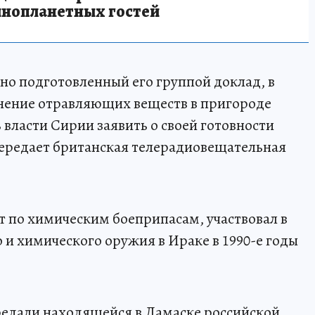
инопланетных гостей
но подготовленный его группой доклад, в
ение отравляющих веществ в пригороде
ь власти Сирии заявить о своей готовности
передает британская телерадиовещательная
т по химическим боеприпасам, участвовал в
и химического оружия в Ираке в 1990-е годы
редали находящейся в Дамаске российской