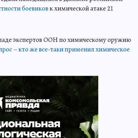
стности боевиков
к химической атаке 21
ладе экспертов ООН по химическому оружию
опрос – кто же все-таки применил химическое
.