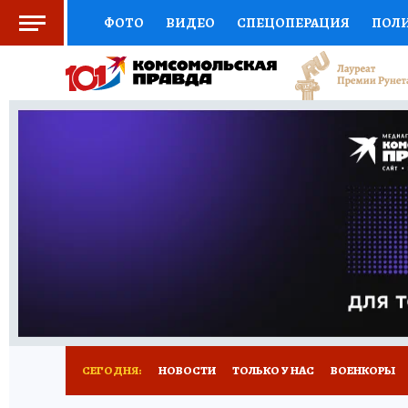
ФОТО
ВИДЕО
СПЕЦОПЕРАЦИЯ
ПОЛ
СОЦПОДДЕРЖКА
НАУКА
СПОРТ
КО
ВЫБОР ЭКСПЕРТОВ
ДОКТОР
ФИНАНС
КНИЖНАЯ ПОЛКА
ПРОГНОЗЫ НА СПОРТ
ПРЕСС-ЦЕНТР
НЕДВИЖИМОСТЬ
ТЕЛЕ
РАДИО КП
РЕКЛАМА
ТЕСТЫ
НОВОЕ 
СЕГОДНЯ:
НОВОСТИ
ТОЛЬКО У НАС
ВОЕНКОРЫ