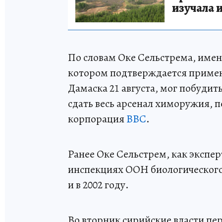
изучала 
По словам Оке Сельстрема, имен
котором подтверждается примен
Дамаска 21 августа, мог побудит
сдать весь арсенал химоружия, 
корпорация
ВВС
.
Ранее Оке Сельстрем, как экспер
инспекциях ООН биологического 
и в 2002 году.
Во вторник сирийские власти пе