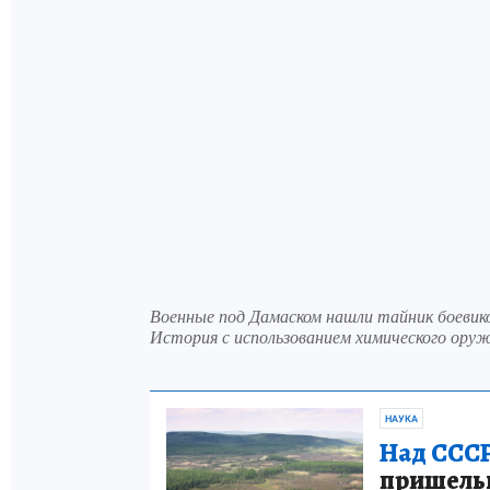
Военные под Дамаском нашли тайник боевик
История с использованием химического ору
НАУКА
Над СССР
пришельце