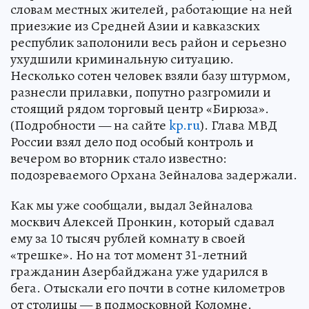
словам местных жителей, работающие на ней
приезжие из Средней Азии и кавказских
республик заполонили весь район и серьезно
ухудшили криминальную ситуацию.
Несколько сотен человек взяли базу штурмом,
разнесли прилавки, попутно разгромили и
стоящий рядом торговый центр «Бирюза».
(Подробности — на сайте
kp.ru
). Глава МВД
России взял дело под особый контроль и
вечером во вторник стало известно:
подозреваемого Орхана Зейналова задержали.
Как мы уже сообщали, выдал Зейналова
москвич Алексей Пронкин, который сдавал
ему за 10 тысяч рублей комнату в своей
«трешке». Но на тот момент 31-летний
гражданин Азербайджана уже ударился в
бега. Отыскали его почти в сотне километров
от столицы — в подмосковной Коломне.