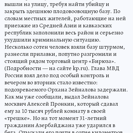
вышли на улицу, требуя найти убийцу и
закрыть здешнюю плодовоовощную базу. По
словам местных жителей, работающие на ней
приезжие из Средней Азии и кавказских
республик заполонили весь район и серьезно
ухудшили криминальную ситуацию.
Несколько сотен человек взяли базу штурмом,
разнесли прилавки, попутно разгромили и
стоящий рядом торговый центр «Бирюза».
(Подробности — на сайте kp.ru). Глава МВД
России взял дело под особый контроль и
вечером во вторник стало известно:
подозреваемого Орхана Зейналова задержали.
Как мы уже сообщали, выдал Зейналова
москвич Алексей Пронкин, который сдавал
ему за 10 тысяч рублей комнату в своей
«трешке». Но на тот момент 31-летний
гражданин Азербайджана уже ударился в
бега. Отыскали его почти в сотне километров