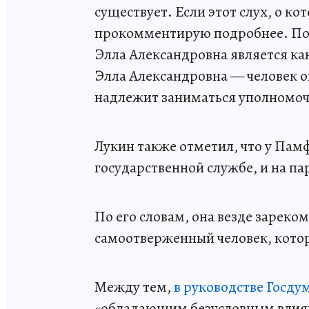
существует. Если этот слух, о ко
прокомментирую подробнее. Пока
Элла Александровна является ка
Элла Александровна — человек о
надлежит заниматься уполномоче
Лукин также отметил, что у Памф
государственной службе, и на п
По его словам, она везде зареко
самоотверженный человек, котор
Между тем,
в руководстве Госд
«обладающим безусловным влиян