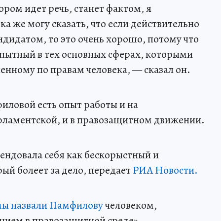
тором идет речь, станет фактом, я
 же могу сказать, что если действительно
ндидатом, то это очень хорошо, потому что
пытный в тех основных сферах, которыми
нному по правам человека, — сказал он.
иловой есть опыт работы и на
арламентской, и в правозащитном движении.
мендовала себя как бескорыстный и
ый болеет за дело, передает
РИА Новости.
умы назвали Памфилову
человеком,
ием в правозащитной среде».