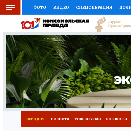
ФОТО
ВИДЕО
СПЕЦОПЕРАЦИЯ
ПОЛ
СОЦПОДДЕРЖКА
НАУКА
СПОРТ
КО
ВЫБОР ЭКСПЕРТОВ
ДОКТОР
ФИНАНС
КНИЖНАЯ ПОЛКА
ПРОГНОЗЫ НА СПОРТ
ПРЕСС-ЦЕНТР
НЕДВИЖИМОСТЬ
ТЕЛЕ
РАДИО КП
РЕКЛАМА
ТЕСТЫ
НОВОЕ 
СЕГОДНЯ:
НОВОСТИ
ТОЛЬКО У НАС
ВОЕНКОРЫ