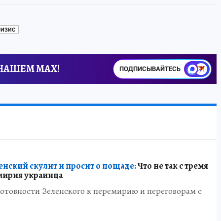
РИЗИС
 НАШЕМ MAX!
ПОДПИСЫВАЙТЕСЬ
нский скулит и просит о пощаде:
Что не так с тремя
мирия украинца
готовности Зеленского к перемирию и переговорам с