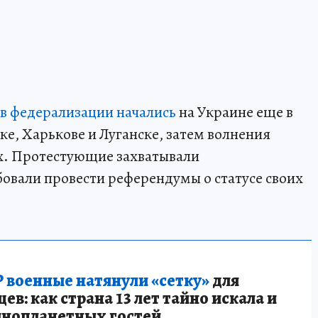
в федерализации начались
на Украине еще в
цке, Харькове и Луганске, затем волнения
ах. Протестующие захватывали
овали провести референдумы о статусе своих
 военные натянули «сетку»
для
в: как страна 13 лет тайно искала и
инопланетных гостей