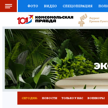
ФОТО
ВИДЕО
СПЕЦОПЕРАЦИЯ
ПОЛ
СОЦПОДДЕРЖКА
НАУКА
СПОРТ
КО
ВЫБОР ЭКСПЕРТОВ
ДОКТОР
ФИНАНС
КНИЖНАЯ ПОЛКА
ПРОГНОЗЫ НА СПОРТ
ПРЕСС-ЦЕНТР
НЕДВИЖИМОСТЬ
ТЕЛЕ
РАДИО КП
РЕКЛАМА
ТЕСТЫ
НОВОЕ 
СЕГОДНЯ:
НОВОСТИ
ТОЛЬКО У НАС
ВОЕНКОРЫ