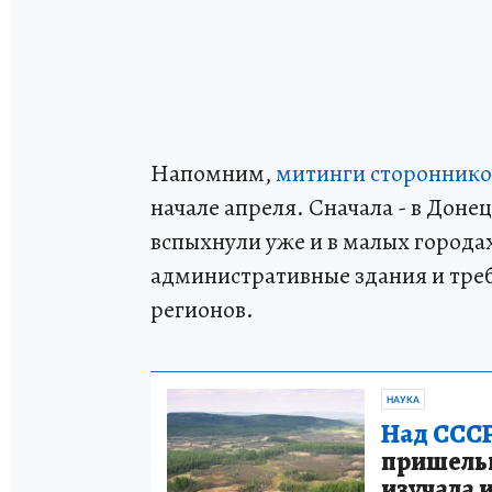
Напомним,
митинги стороннико
начале апреля. Сначала - в Доне
вспыхнули уже и в малых город
административные здания и треб
регионов.
НАУКА
Над СССР
пришельце
изучала 