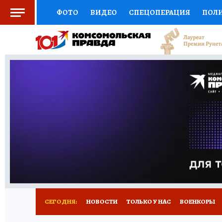
ФОТО
ВИДЕО
СПЕЦОПЕРАЦИЯ
ПОЛ
СОЦПОДДЕРЖКА
НАУКА
СПОРТ
КО
ВЫБОР ЭКСПЕРТОВ
ДОКТОР
ФИНАНС
КНИЖНАЯ ПОЛКА
ПРОГНОЗЫ НА СПОРТ
ПРЕСС-ЦЕНТР
НЕДВИЖИМОСТЬ
ТЕЛЕ
РАДИО КП
РЕКЛАМА
ТЕСТЫ
НОВОЕ 
СЕГОДНЯ:
НОВОСТИ
ТОЛЬКО У НАС
ВОЕНКОРЫ