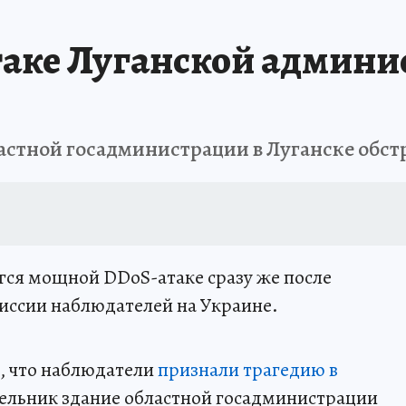
атаке Луганской админ
астной госадминистрации в Луганске обстр
ся мощной DDoS-атаке сразу же после
иссии наблюдателей на Украине.
, что наблюдатели
признали трагедию в
дельник здание областной госадминистрации