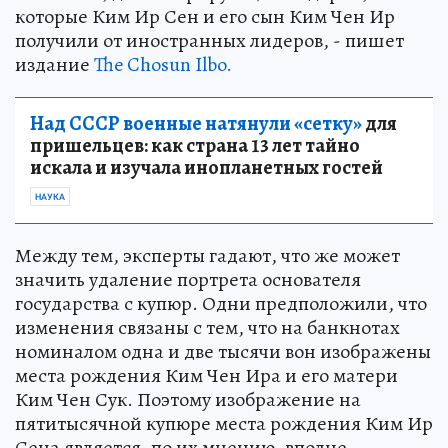
которые Ким Ир Сен и его сын Ким Чен Ир
получили от иностранных лидеров, - пишет
издание
The Chosun Ilbo.
Над СССР военные натянули «сетку»
для
пришельцев: как страна 13 лет тайно
искала и изучала инопланетных гостей
НАУКА
Между тем, эксперты гадают, что же может
значить удаление портрета основателя
государства с купюр. Одни предположили, что
изменения связаны с тем, что на банкнотах
номиналом одна и две тысячи вон изображены
места рождения Ким Чен Ира и его матери
Ким Чен Сук. Поэтому изображение на
пятитысячной купюре места рождения Ким Ир
Сена является, по их мнению, вполне