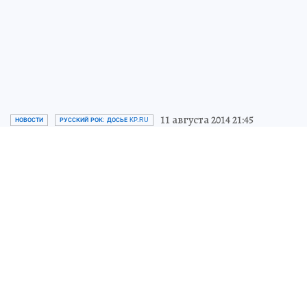
11 августа 2014 21:45
НОВОСТИ
РУССКИЙ РОК: ДОСЬЕ KP.RU
Сразу два альбома Янки
Дягилевой будут изданы на
виниле
Обе пластинки были созданы и выпущены
первоначально еще при жизни певицы