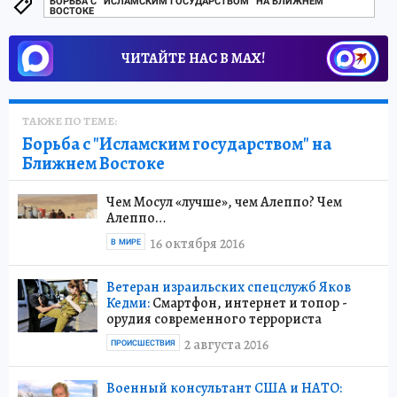
БОРЬБА С "ИСЛАМСКИМ ГОСУДАРСТВОМ" НА БЛИЖНЕМ
ВОСТОКЕ
ЧИТАЙТЕ НАС В МАХ!
ТАКЖЕ ПО ТЕМЕ:
Борьба с "Исламским государством" на
Ближнем Востоке
Чем Мосул «лучше», чем Алеппо? Чем
Алеппо…
16 октября 2016
В МИРЕ
Ветеран израильских спецслужб Яков
Кедми:
Смартфон, интернет и топор -
орудия современного террориста
2 августа 2016
ПРОИСШЕСТВИЯ
Военный консультант США и НАТО: