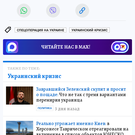
СПЕЦОПЕРАЦИЯ НА УКРАИНЕ
УКРАИНСКИЙ КРИЗИС
ЧИТАЙТЕ НАС В МАХ!
ТАКЖЕ ПО ТЕМЕ:
Украинский кризис
Завравшийся Зеленский скулит и просит
о пощаде:
Что не так с тремя вариантами
перемирия украинца
3 дня назад
ПОЛИТИКА
Реально угрожает именно Киев:
в
Херсонесе Таврическом отреагировали на
включение в список объектов ЮНЕСКО