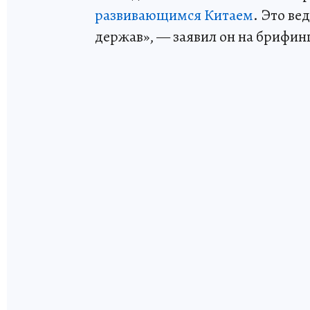
развивающимся Китаем
. Это ве
держав», — заявил он на брифинг