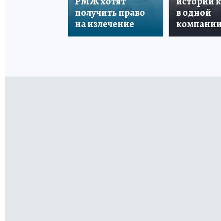
РМЖ хотят
истории 
получить право
в одной
на излечение
компани