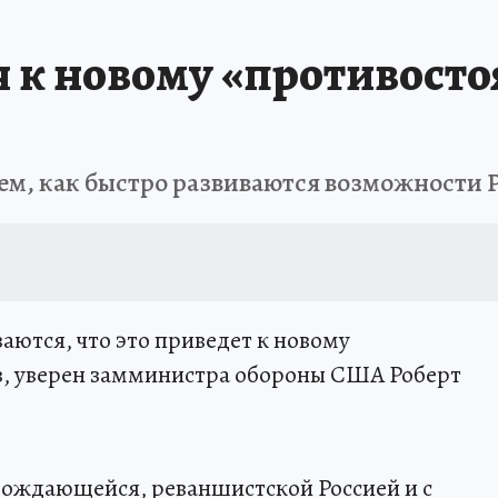
я к новому «противост
, как быстро развиваются возможности Р
ваются, что это приведет к новому
, уверен замминистра обороны США Роберт
рождающейся, реваншистской Россией и с