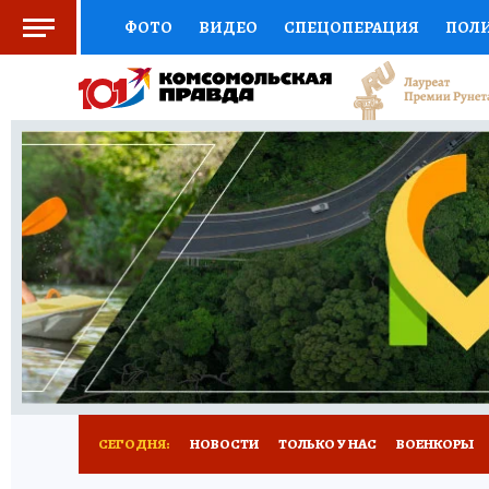
ФОТО
ВИДЕО
СПЕЦОПЕРАЦИЯ
ПОЛ
СОЦПОДДЕРЖКА
НАУКА
СПОРТ
КО
ВЫБОР ЭКСПЕРТОВ
ДОКТОР
ФИНАНС
КНИЖНАЯ ПОЛКА
ПРОГНОЗЫ НА СПОРТ
ПРЕСС-ЦЕНТР
НЕДВИЖИМОСТЬ
ТЕЛЕ
РАДИО КП
РЕКЛАМА
ТЕСТЫ
НОВОЕ 
СЕГОДНЯ:
НОВОСТИ
ТОЛЬКО У НАС
ВОЕНКОРЫ