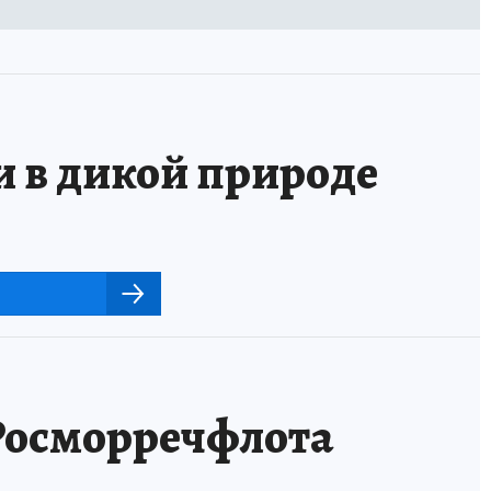
и в дикой природе
 Росморречфлота