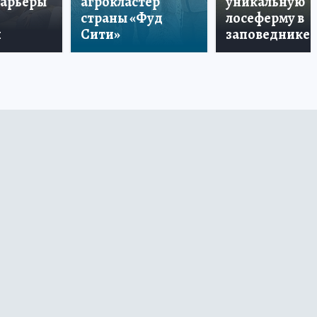
карьеры
агрокластер
уникальную
страны «Фуд
лосеферму в
и
Сити»
заповеднике!