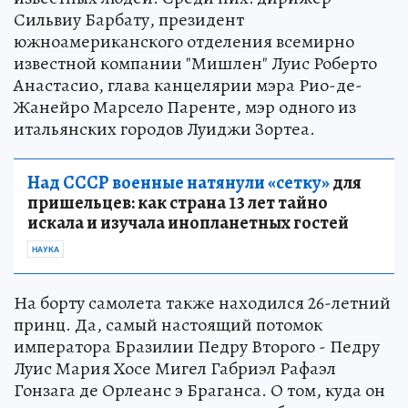
Сильвиу Барбату, президент
южноамериканского отделения всемирно
известной компании "Мишлен" Луис Роберто
Анастасио, глава канцелярии мэра Рио-де-
Жанейро Марсело Паренте, мэр одного из
итальянских городов Луиджи Зортеа.
Над СССР военные натянули «сетку»
для
пришельцев: как страна 13 лет тайно
искала и изучала инопланетных гостей
НАУКА
На борту самолета также находился 26-летний
принц. Да, самый настоящий потомок
императора Бразилии Педру Второго - Педру
Луис Мария Хосе Мигел Габриэл Рафаэл
Гонзага де Орлеанс э Браганса. О том, куда он