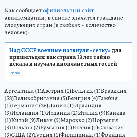
Как сообщает
официальный сайт
авиакомпании, в списке значатся граждане
следующих стран (в скобках - количество
человек):
Над СССР военные натянули «сетку»
для
пришельцев: как страна 13 лет тайно
искала и изучала инопланетных гостей
НАУКА
Аргентина (1)Австрия (1)Бельгия (1)Бразилия
(58)Великобритания (5)Венгрия (4)Гамбия
(1)Германия (26)Дания (1)Ирландия
(3)Исландия (1)Испания (2)Италия (9)Канада
(1)Китай (9)Ливан (5)Марокко (2)Норвегия
(3)Польша (2)Румыния (1)Россия (1)Словакия
(3)США (2)Турция (1)Филиппины (1)Франция