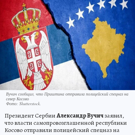
Вучич сообщил, что Приштина отправила полицейский спецназ на
север Косово
Фото:
Shutterstock.
Президент Сербии
Александр Вучич
заявил,
что власти самопровозглашенной республики
Косово отправили полицейский спецназ на