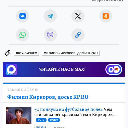
ШОУ-БИЗНЕС
ФИЛИПП КИРКОРОВ, ДОСЬЕ KP.RU
ЧИТАЙТЕ НАС В МАХ!
ТАКЖЕ ПО ТЕМЕ:
Филипп Киркоров, досье KP.RU
«С подиума на футбольное поле»:
Чем
сейчас занят красивый сын Киркорова
ФОТО
ВИДЕО
11 июля
ЗВЕЗДЫ