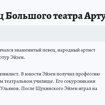
ц Большого театра Арт
ончался знаменитый певец, народный артист
ртур Эйзен.
 извилист. В юности Эйзен получил профессию
ом театральном училище. Его сокурсниками
 Ульянов. После Щукинского Эйзен играл на