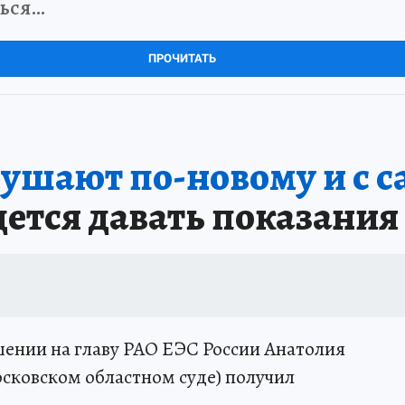
ться…
ПРОЧИТАТЬ
ушают по-новому и с с
дется давать показания
шении на главу РАО ЕЭС России Анатолия
осковском областном суде) получил