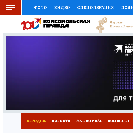
ФОТО
ВИДЕО
СПЕЦОПЕРАЦИЯ
ПОЛ
СОЦПОДДЕРЖКА
НАУКА
СПОРТ
КО
ВЫБОР ЭКСПЕРТОВ
ДОКТОР
ФИНАНС
КНИЖНАЯ ПОЛКА
ПРОГНОЗЫ НА СПОРТ
ПРЕСС-ЦЕНТР
НЕДВИЖИМОСТЬ
ТЕЛЕ
РАДИО КП
РЕКЛАМА
ТЕСТЫ
НОВОЕ 
СЕГОДНЯ:
НОВОСТИ
ТОЛЬКО У НАС
ВОЕНКОРЫ