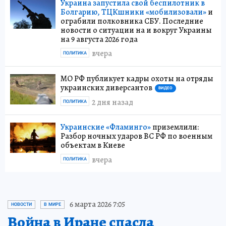
Украина запустила свой беспилотник в
Болгарию, ТЦКшники «мобилизовали»
и
ограбили полковника СБУ. Последние
новости о ситуации на и вокруг Украины
на 9 августа 2026 года
вчера
ПОЛИТИКА
МО РФ публикует кадры охоты на отряды
украинских диверсантов
ВИДЕО
2 дня назад
ПОЛИТИКА
Украинские «Фламинго»
приземлили:
Разбор ночных ударов ВС РФ по военным
объектам в Киеве
вчера
ПОЛИТИКА
6 марта 2026 7:05
НОВОСТИ
В МИРЕ
Война в Иране спасла