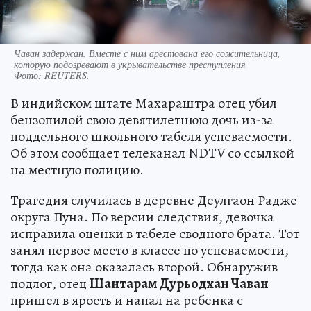
Чаван задержан. Вместе с ним арестована его сожительница,
которую подозревают в укрывательстве преступления
Фото:
REUTERS.
В индийском штате Махараштра отец убил
бензопилой свою девятилетнюю дочь из-за
поддельного школьного табеля успеваемости.
Об этом сообщает телеканал NDTV со ссылкой
на местную полицию.
Трагедия случилась в деревне Деулгаон Радже
округа Пуна. По версии следствия, девочка
исправила оценки в табеле сводного брата. Тот
занял первое место в классе по успеваемости,
тогда как она оказалась второй. Обнаружив
подлог, отец
Шантарам Дурьодхан Чаван
пришел в ярость и напал на ребенка с