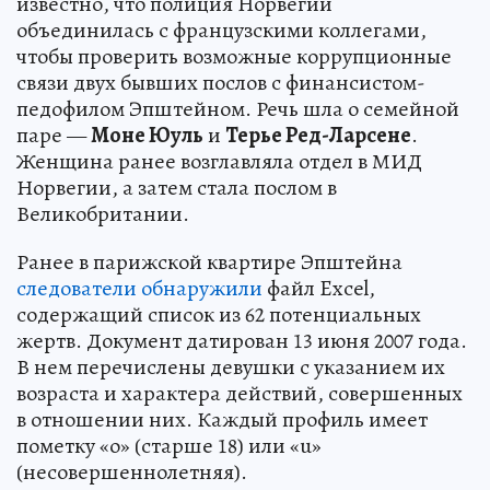
известно, что полиция Норвегии
объединилась с французскими коллегами,
чтобы проверить возможные коррупционные
связи двух бывших послов с финансистом-
педофилом Эпштейном. Речь шла о семейной
паре —
Моне Юуль
и
Терье Ред-Ларсене
.
Женщина ранее возглавляла отдел в МИД
Норвегии, а затем стала послом в
Великобритании.
Ранее в парижской квартире Эпштейна
следователи обнаружили
файл Excel,
содержащий список из 62 потенциальных
жертв. Документ датирован 13 июня 2007 года.
В нем перечислены девушки с указанием их
возраста и характера действий, совершенных
в отношении них. Каждый профиль имеет
пометку «о» (старше 18) или «u»
(несовершеннолетняя).