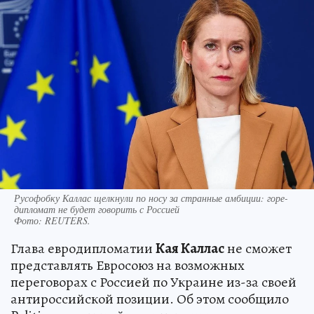
Русофобку Каллас щелкнули по носу за странные амбиции: горе-
дипломат не будет говорить с Россией
Фото:
REUTERS.
Глава евродипломатии
Кая Каллас
не сможет
представлять Евросоюз на возможных
переговорах с Россией по Украине из-за своей
антироссийской позиции. Об этом сообщило