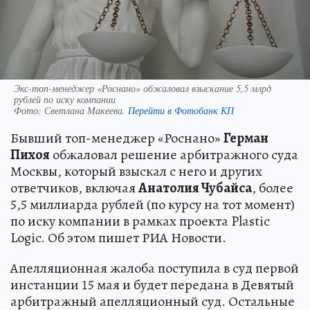
Экс-топ-менеджер «Роснано» обжаловал взыскание 5,5 млрд
рублей по иску компании
Фото:
Светлана Макеева.
Перейти в Фотобанк КП
Бывший топ-менеджер «Роснано»
Герман
Пихоя
обжаловал решение арбитражного суда
Москвы, который взыскал с него и других
ответчиков, включая
Анатолия Чубайса
, более
5,5 миллиарда рублей (по курсу на тот момент)
по иску компании в рамках проекта Plastic
Logic. Об этом пишет РИА Новости.
Апелляционная жалоба поступила в суд первой
инстанции 15 мая и будет передана в Девятый
арбитражный апелляционный суд. Остальные