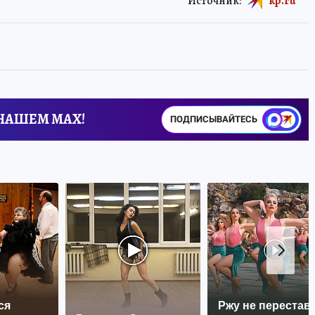
Источник:
kp.ru
 НАШЕМ MAX!
ПОДПИСЫВАЙТЕСЬ
ся
Ржу не перестава