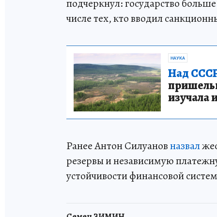
подчеркнул: государство больше 
числе тех, кто вводил санкционн
НАУКА
Над СССР
пришельце
изучала 
Ранее Антон Силуанов
назвал
жес
резервы и независимую платеж
устойчивости финансовой систе
Семен ЗИМИН