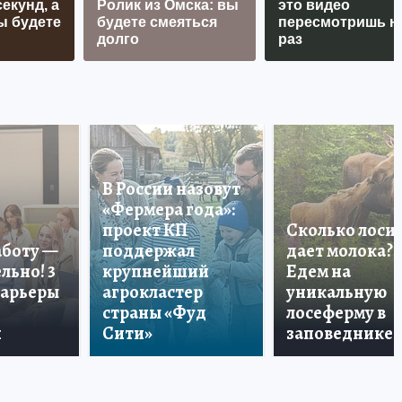
екунд, а
Ролик из Омска: вы
это видео
ы будете
будете смеяться
пересмотришь н
долго
раз
В России назовут
«Фермера года»:
проект КП
Сколько лоси
аботу —
поддержал
дает молока?
льно! 3
крупнейший
Едем на
карьеры
агрокластер
уникальную
страны «Фуд
лосеферму в
и
Сити»
заповеднике!