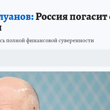
луанов:
Россия погасит
я
ась полной финансовой суверенности