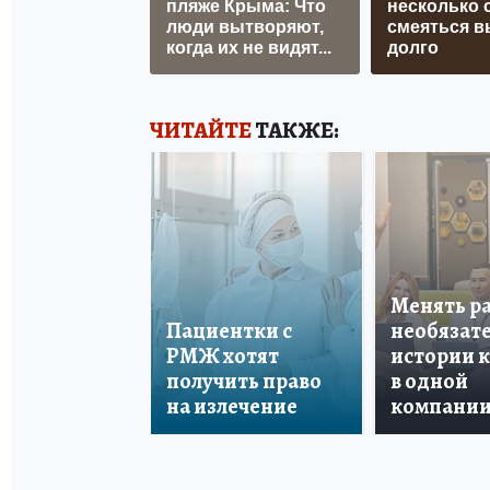
пляже Крыма: Что
несколько с
люди вытворяют,
смеяться в
когда их не видят...
долго
ЧИТАЙТЕ
ТАКЖЕ:
Менять р
Пациентки с
необязате
РМЖ хотят
истории 
получить право
в одной
на излечение
компани