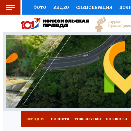
ФОТО
ВИДЕО
СПЕЦОПЕРАЦИЯ
ПОЛ
СОЦПОДДЕРЖКА
НАУКА
СПОРТ
КО
ВЫБОР ЭКСПЕРТОВ
ДОКТОР
ФИНАНС
КНИЖНАЯ ПОЛКА
ПРОГНОЗЫ НА СПОРТ
ПРЕСС-ЦЕНТР
НЕДВИЖИМОСТЬ
ТЕЛЕ
РАДИО КП
РЕКЛАМА
ТЕСТЫ
НОВОЕ 
СЕГОДНЯ:
НОВОСТИ
ТОЛЬКО У НАС
ВОЕНКОРЫ