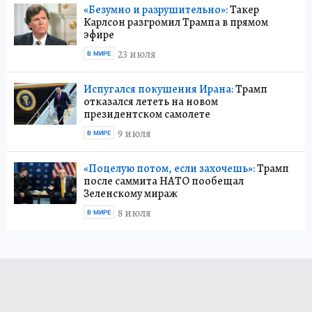
«Безумно и разрушительно»:
Такер
Карлсон разгромил Трампа в прямом
эфире
23 июля
В МИРЕ
Испугался покушения Ирана:
Трамп
отказался лететь на новом
президентском самолете
9 июля
В МИРЕ
«Поцелую потом, если захочешь»:
Трамп
после саммита НАТО пообещал
Зеленскому мираж
8 июля
В МИРЕ