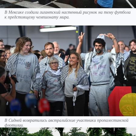
В Мексике создали гигантский настенный рисунок на тему футбола
к предстоящему чемпионату мира.
В Сидней возвратились австралийские участники пропалестинской
флотилии.